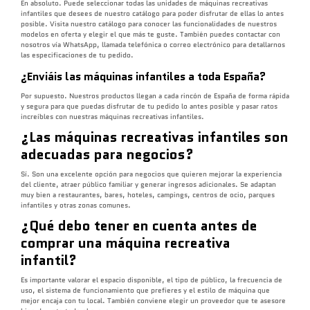
En absoluto. Puede seleccionar todas las unidades de máquinas recreativas
infantiles que desees de nuestro catálogo para poder disfrutar de ellas lo antes
posible.
Visita nuestro catálogo para conocer las funcionalidades de nuestros
modelos en oferta y elegir el que más te guste.
También puedes contactar con
nosotros vía WhatsApp, llamada telefónica o correo electrónico para detallarnos
las especificaciones de tu pedido.
¿Enviáis las máquinas
infantiles
a toda España?
Por supuesto. Nuestros productos llegan a cada rincón de España de forma rápida
y segura para que puedas disfrutar de tu pedido lo antes posible y pasar ratos
increíbles con nuestras máquinas recreativas infantiles.
¿Las máquinas recreativas infantiles son
adecuadas para negocios?
Sí. Son una excelente opción para negocios que quieren mejorar la experiencia
del cliente, atraer público familiar y generar ingresos adicionales. Se adaptan
muy bien a restaurantes, bares, hoteles, campings, centros de ocio, parques
infantiles y otras zonas comunes.
¿Qué debo tener en cuenta antes de
comprar una máquina recreativa
infantil?
Es importante valorar el espacio disponible, el tipo de público, la frecuencia de
uso, el sistema de funcionamiento que prefieres y el estilo de máquina que
mejor encaja con tu local. También conviene elegir un proveedor que te asesore