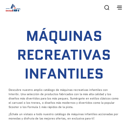
MÁQUINAS
RECREATIVAS
INFANTILES
Descubre nuestro amplio catálogo de máquinas recreativas infantiles con
Interibi. Una selección de productos fabricados con la más alta calidad y los
diseños más divertidos para los más peques. Sumérgete en estilos clásicos como
el carrusel o los trenes, o diseños más modernos y divertidos como la popular
Scooter o los Formula 1 más rápidos de la pista.
¡Échale un vistazo a todo nuestro catálogo de máquinas infantiles accionadas por
monedas y disfruta de las mejores ofertas, en exclusiva para ti!