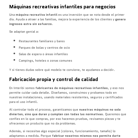
Máquinas recreativas infantiles para negocios
Una
máquina recreativa infantil
es una inversión que se nota desde el primer
día. Ayuda a atraer a las familias, mejora la experiencia de los clientes y
genera
ingresos extra sin esfuerzo
.
Se adaptan genial a:
Restaurantes familiares y bares
Parques de bolas y centros de ocio
Salas de espera o áreas infantiles
Campings, hoteles o zonas comunes
Y si tienes dudas sobre qué modelo te conviene, te ayudamos a decidir.
Fabricación propia y control de calidad
En Interibi somos
fabricantes de máquinas recreativas infantiles
, y eso nos
permite cuidar cada detalle. Diseñamos, construimos y probamos todo en
nuestras instalaciones, usando materiales resistentes, seguros y certificados
para el uso infantil.
Al controlar todo el proceso, garantizamos que
nuestras máquinas no solo
divierten, sino que duran y cumplen con todas las normativas
. Queremos que
confíes en lo que compras, por eso hacemos pruebas, revisamos piezas y te
ofrecemos un producto que no da problemas.
Además, si necesitas algo especial (colores, funcionamiento, tamaño) lo
adaptamos a medida. Porque
fabricar nosotros mismos nos permite darte