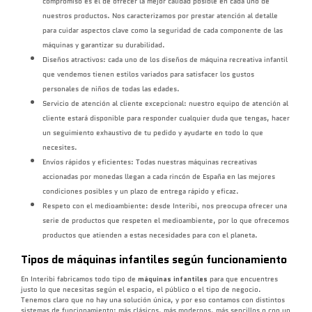
compromiso es el de ofrecer la mejor calidad posible en cada uno de
nuestros productos. Nos caracterizamos por prestar atención al detalle
para cuidar aspectos clave como la seguridad de cada componente de las
máquinas y garantizar su durabilidad.
Diseños atractivos: cada uno de los diseños de máquina recreativa infantil
que vendemos tienen estilos variados para satisfacer los gustos
personales de niños de todas las edades.
Servicio de atención al cliente excepcional: nuestro equipo de atención al
cliente estará disponible para responder cualquier duda que tengas, hacer
un seguimiento exhaustivo de tu pedido y ayudarte en todo lo que
necesites.
Envíos rápidos y eficientes: Todas nuestras máquinas recreativas
accionadas por monedas llegan a cada rincón de España en las mejores
condiciones posibles y un plazo de entrega rápido y eficaz.
Respeto con el medioambiente: desde Interibi, nos preocupa ofrecer una
serie de productos que respeten el medioambiente, por lo que ofrecemos
productos que atienden a estas necesidades para con el planeta.
Tipos de máquinas infantiles según funcionamiento
En Interibi fabricamos todo tipo de
máquinas infantiles
para que encuentres
justo lo que necesitas según el espacio, el público o el tipo de negocio.
Tenemos claro que no hay una solución única, y por eso contamos con distintos
sistemas de funcionamiento: más clásicos, más modernos, más sencillos o con un