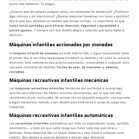
punto más llamativo. Tú eliges.
¿Quieres que los peques jueguen solos, sin necesidad de asistencia? ¿Prefieres
algo robusto y sin electrónica? ¿Buscas máquinas llamativas con luces y sonidos?
Sea lo que sea, tenemos un modelo que encaja contigo. Lo importante es qu
e
todas están pensadas para ofrecer diversión, seguridad y durabilidad a
partes iguales
. Y siempre con ese diseño alegre y colorido que tanto llama la
atención.
Máquinas infantiles accionadas por monedas
La
máquina infantil de monedas
es la de toda la vida, y sigue funcionando como
el primer día. A los niños les encanta introducir la moneda y ver cómo se activa la
diversión. Este sistema es muy práctico para bares, restaurantes o cualquier sitio
con paso constante de familias.
Fáciles de usar, de mantener y, además,
rentables
.
Máquinas recreativas infantiles mecánicas
Las
máquinas recreativas infantiles
mecánicas son perfectas si buscas algo
sencillo pero efectivo. No tienen circuitos electrónicos, por lo que son más
resistentes al uso continuado. Se activan con un pequeño empujón, una manivela
o algún mecanismo manual, y son ideales para exteriores o zonas de juego más
tranquilas.
Máquinas recreativas infantiles automáticas
Los
recreativos infantiles
automáticos son todo un espectáculo: luces, sonidos,
movimiento… y todo sin que nadie tenga que hacer nada más que mirar y
disfrutar. Estas máquinas dan un toque moderno y muy visual a cualquier zona
infantil. Son ideales si quieres destacar y ofrecer algo diferente.