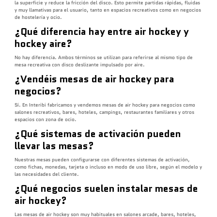
la superficie y reduce la fricción del disco. Esto permite partidas rápidas, fluidas
y muy llamativas para el usuario, tanto en espacios recreativos como en negocios
de hostelería y ocio.
¿Qué diferencia hay entre air hockey y
hockey aire?
No hay diferencia. Ambos términos se utilizan para referirse al mismo tipo de
mesa recreativa con disco deslizante impulsado por aire.
¿Vendéis mesas de air hockey para
negocios?
Sí. En Interibi fabricamos y vendemos mesas de air hockey para negocios como
salones recreativos, bares, hoteles, campings, restaurantes familiares y otros
espacios con zona de ocio.
¿Qué sistemas de activación pueden
llevar las mesas?
Nuestras mesas pueden configurarse con diferentes sistemas de activación,
como fichas, monedas, tarjeta o incluso en modo de uso libre, según el modelo y
las necesidades del cliente.
¿Qué negocios suelen instalar mesas de
air hockey?
Las mesas de air hockey son muy habituales en salones arcade, bares, hoteles,