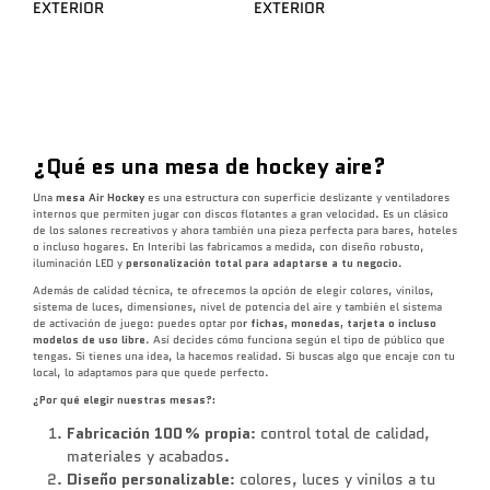
EXTERIOR
EXTERIOR
¿Qué es una mesa de hockey aire?
Una
mesa Air Hockey
es una estructura con superficie deslizante y ventiladores
internos que permiten jugar con discos flotantes a gran velocidad. Es un clásico
de los salones recreativos y ahora también una pieza perfecta para bares, hoteles
o incluso hogares. En Interibi las fabricamos a medida, con diseño robusto,
iluminación LED y
personalización total para adaptarse a tu negocio
.
Además de calidad técnica, te ofrecemos la opción de elegir colores, vinilos,
sistema de luces, dimensiones, nivel de potencia del aire y también el sistema
de activación de juego: puedes optar po
r fichas, monedas, tarjeta o incluso
modelos de uso libre
. Así decides cómo funciona según el tipo de público que
tengas. Si tienes una idea, la hacemos realidad. Si buscas algo que encaje con tu
local, lo adaptamos para que quede perfecto.
¿Por qué elegir nuestras mesas?:
Fabricación 100 % propia
: control total de calidad,
materiales y acabados.
Diseño personalizable
: colores, luces y vinilos a tu