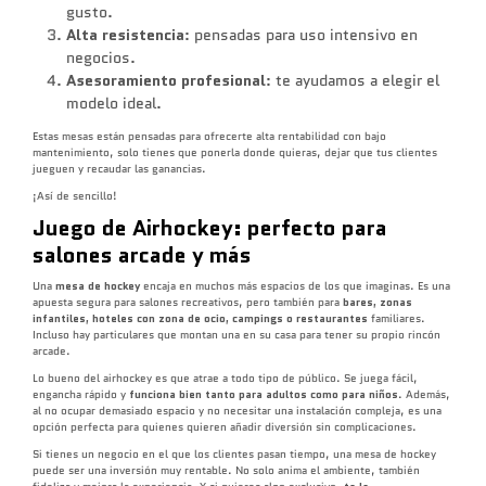
gusto.
Alta resistencia
: pensadas para uso intensivo en
negocios.
Asesoramiento profesional
: te ayudamos a elegir el
modelo ideal.
Estas mesas están pensadas para ofrecerte alta rentabilidad con bajo
mantenimiento, solo tienes que ponerla donde quieras, dejar que tus clientes
jueguen y recaudar las ganancias.
¡Así de sencillo!
Juego de Airhockey: perfecto para
salones arcade y más
Una
mesa de hockey
encaja en muchos más espacios de los que imaginas. Es una
apuesta segura para salones recreativos, pero también para
bares, zonas
infantiles, hoteles con zona de ocio, campings o restaurantes
familiares.
Incluso hay particulares que montan una en su casa para tener su propio rincón
arcade.
Lo bueno del airhockey es que atrae a todo tipo de público. Se juega fácil,
engancha rápido y
funciona bien tanto para adultos como para niños
. Además,
al no ocupar demasiado espacio y no necesitar una instalación compleja, es una
opción perfecta para quienes quieren añadir diversión sin complicaciones.
Si tienes un negocio en el que los clientes pasan tiempo, una mesa de hockey
puede ser una inversión muy rentable. No solo anima el ambiente, también