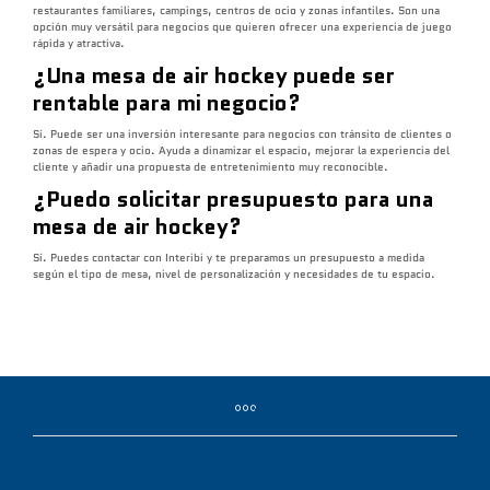
restaurantes familiares, campings, centros de ocio y zonas infantiles. Son una
opción muy versátil para negocios que quieren ofrecer una experiencia de juego
rápida y atractiva.
¿Una mesa de air hockey puede ser
rentable para mi negocio?
Sí. Puede ser una inversión interesante para negocios con tránsito de clientes o
zonas de espera y ocio. Ayuda a dinamizar el espacio, mejorar la experiencia del
cliente y añadir una propuesta de entretenimiento muy reconocible.
¿Puedo solicitar presupuesto para una
mesa de air hockey?
Sí. Puedes contactar con Interibi y te preparamos un presupuesto a medida
según el tipo de mesa, nivel de personalización y necesidades de tu espacio.