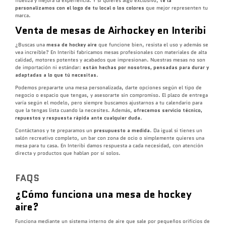
fideliza y mejora la experiencia. Y si quieres algo exclusivo,
te la
personalizamos con el logo de tu local o los colores
que mejor representen tu
marca.
Venta de mesas de Airhockey en Interibi
¿Buscas una
mesa de hockey aire
que funcione bien, resista el uso y además se
vea increíble? En Interibi fabricamos mesas profesionales con materiales de alta
calidad, motores potentes y acabados que impresionan. Nuestras mesas no son
de importación ni estándar:
están hechas por nosotros, pensadas para durar y
adaptadas a lo que tú necesitas
.
Podemos prepararte una mesa personalizada, darte opciones según el tipo de
negocio o espacio que tengas, y asesorarte sin compromiso. El plazo de entrega
varía según el modelo, pero siempre buscamos ajustarnos a tu calendario para
que la tengas lista cuando la necesites. Además,
ofrecemos servicio técnico,
repuestos y respuesta rápida ante cualquier duda
.
Contáctanos y te preparamos un
presupuesto a medida
. Da igual si tienes un
salón recreativo completo, un bar con zona de ocio o simplemente quieres una
mesa para tu casa. En Interibi damos respuesta a cada necesidad, con atención
directa y productos que hablan por sí solos.
FAQS
¿Cómo funciona una mesa de hockey
aire?
Funciona mediante un sistema interno de aire que sale por pequeños orificios de