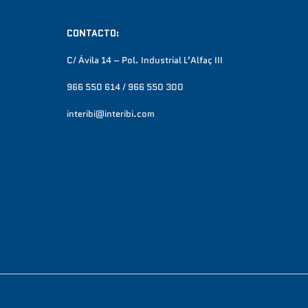
CONTACTO:
C/ Ávila 14 – Pol. Industrial L’Alfaç III
966 550 614 / 966 550 300
interibi@interibi.com