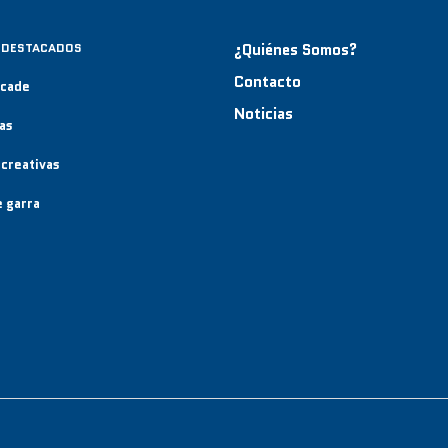
 DESTACADOS
¿Quiénes Somos?
Contacto
rcade
Noticias
as
creativas
 garra