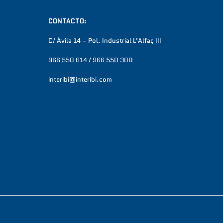
CONTACTO:
C/ Ávila 14 – Pol. Industrial L’Alfaç III
966 550 614 / 966 550 300
interibi@interibi.com