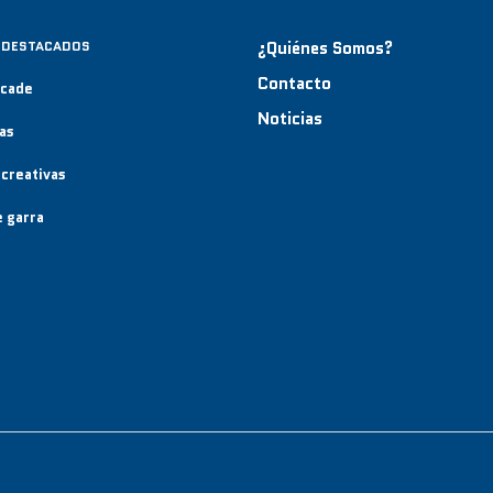
 DESTACADOS
¿Quiénes Somos?
Contacto
rcade
Noticias
as
creativas
 garra