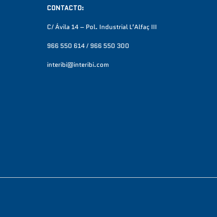
CONTACTO:
C/ Ávila 14 – Pol. Industrial L’Alfaç III
966 550 614 / 966 550 300
interibi@interibi.com