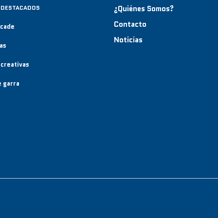
 DESTACADOS
¿Quiénes Somos?
Contacto
rcade
Noticias
as
creativas
 garra