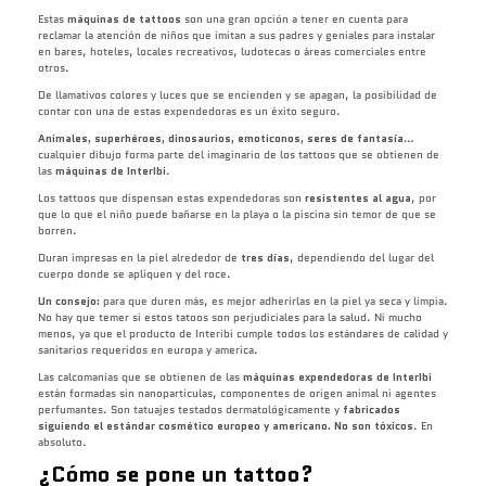
Estas
máquinas de tattoos
son una gran opción a tener en cuenta para
reclamar la atención de niños que imitan a sus padres y geniales para instalar
en bares, hoteles, locales recreativos, ludotecas o áreas comerciales entre
otros.
De llamativos colores y luces que se encienden y se apagan, la posibilidad de
contar con una de estas expendedoras es un éxito seguro.
Animales, superhéroes, dinosaurios, emoticonos, seres de fantasía
…
cualquier dibujo forma parte del imaginario de los tattoos que se obtienen de
las
máquinas de InterIbi
.
Los tattoos que dispensan estas expendedoras son
resistentes al agua
, por
que lo que el niño puede bañarse en la playa o la piscina sin temor de que se
borren.
Duran impresas en la piel alrededor de
tres días
, dependiendo del lugar del
cuerpo donde se apliquen y del roce.
Un consejo:
para que duren más, es mejor adherirlas en la piel ya seca y limpia.
No hay que temer si estos tatoos son perjudiciales para la salud. Ni mucho
menos, ya que el producto de Interibi cumple todos los estándares de calidad y
sanitarios requeridos en europa y america.
Las calcomanías que se obtienen de las
máquinas expendedoras de InterIbi
están formadas sin nanopartículas, componentes de origen animal ni agentes
perfumantes. Son tatuajes testados dermatológicamente y
fabricados
siguiendo el estándar cosmético europeo y americano. No son tóxicos
. En
absoluto.
¿Cómo se pone un tattoo?