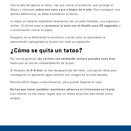
Con la idea de aplicar el tatoo, hay que retirar el protector que protege el
dibujo y colocarlo
sobre una zona seca y limpia de la piel
. Para conseguir una
óptima adherencia, se debe humedecer el dorso.
Lo mejor es hacerlo mojándolo levemente con un paño húmedo, una esponja o
similar. El último paso es
presionar la zona con el diseño unos 20 segundos
y
a continuación retirar el papel.
Despacio se va deslizando la envoltura y verás como la calcomanía va
apareciendo impregnada en la piel con todo su esplendor.
¿Cómo se quita un tatoo?
Por norma general,
los tattoos van perdiendo textura pasados unos días
hasta que se borran completamente de la piel.
Si después de
6-8 días
no han desaparecido del todo, una opción ideal para
conseguirlo es aplicando agua caliente con vinagre en la zona tatuada.
Resulta difícil llegar a esta situación, pero puede llegarse el caso.
No hay que temer posibles reacciones adversas ni irritaciones en la piel
.
Con InterIbi no hay mejor regalo que un tattoo divertido para fardar entre
amigos.