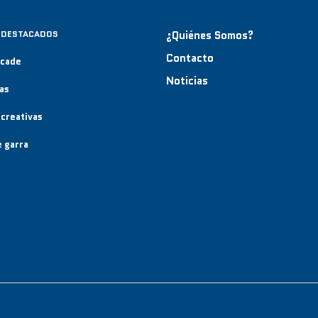
 DESTACADOS
¿Quiénes Somos?
Contacto
rcade
Noticias
as
creativas
 garra