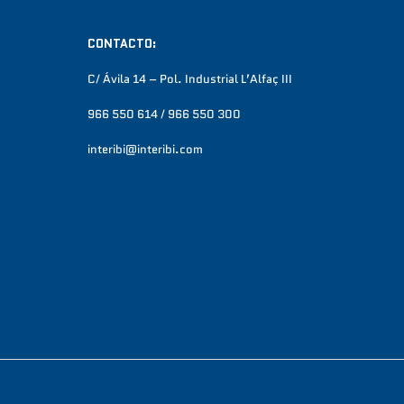
CONTACTO:
C/ Ávila 14 – Pol. Industrial L’Alfaç III
966 550 614 / 966 550 300
interibi@interibi.com