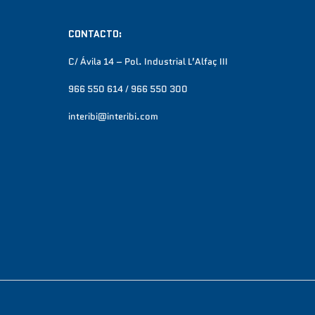
CONTACTO:
C/ Ávila 14 – Pol. Industrial L’Alfaç III
966 550 614 / 966 550 300
interibi@interibi.com