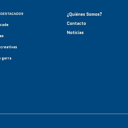
 DESTACADOS
¿Quiénes Somos?
Contacto
rcade
Noticias
as
creativas
 garra