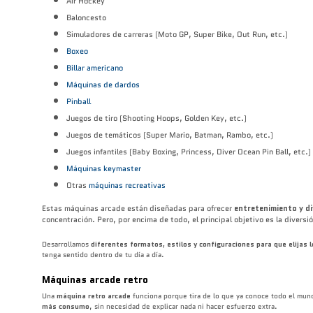
Air Hockey
Baloncesto
Simuladores de carreras (Moto GP, Super Bike, Out Run, etc.)
Boxeo
Billar americano
Máquinas de dardos
Pinball
Juegos de tiro (Shooting Hoops, Golden Key, etc.)
Juegos de temáticos (Super Mario, Batman, Rambo, etc.)
Juegos infantiles (Baby Boxing, Princess, Diver Ocean Pin Ball, etc.)
Máquinas keymaster
Otras
máquinas recreativas
Estas máquinas arcade están diseñadas para ofrecer
entretenimiento y di
concentración. Pero, por encima de todo, el principal objetivo es la divers
Desarrollamos
diferentes formatos, estilos y configuraciones para que elijas l
tenga sentido dentro de tu día a día.
Máquinas arcade retro
Una
máquina retro arcade
funciona porque tira de lo que ya conoce todo el mundo
más consumo
, sin necesidad de explicar nada ni hacer esfuerzo extra.