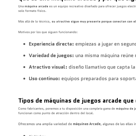
Una
máquina arcade
es un equipo recreativo diseñado para ofrecer juegos electró
solo formato físico.
Más allá de lo técnico,
su atractivo sigue muy presente porque conectan con e
Motivos por los que siguen funcionando:
Experiencia directa:
empiezas a jugar en segund
Variedad de juegos:
una misma máquina reúne mú
Atractivo visual:
diseño llamativo que capta la
Uso continuo:
equipos preparados para soportar
Tipos de máquinas de juegos arcade que
Como fabricantes, ponemos a tu disposición una completa gama de
máquina de j
funcionan como punto de atracción dentro del local.
Ofrecemos una amplia variedad de
máquinas Arcade
, algunas de las ellas 