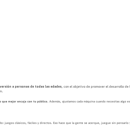
versión a personas de todas las edades
, con el objetivo de promover el desarrollo d
ión.
o que mejor encaja con tu público
. Además, ajustamos cada máquina cuando necesitas algo es
: juegos clásicos, fáciles y directos. Eso hace que la gente se acerque, juegue sin pensarlo y