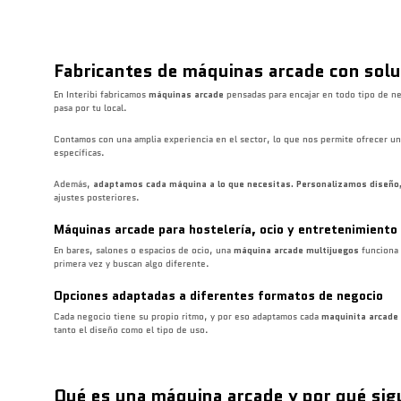
Fabricantes de máquinas arcade con solu
En Interibi fabricamos
máquinas arcade
pensadas para encajar en todo tipo de n
pasa por tu local.
Contamos con una amplia experiencia en el sector, lo que nos permite ofrecer u
específicas.
Además,
adaptamos cada máquina a lo que necesitas. Personalizamos diseño,
ajustes posteriores.
Máquinas arcade para hostelería, ocio y entretenimiento
En bares, salones o espacios de ocio, una
máquina arcade multijuegos
funciona 
primera vez y buscan algo diferente.
Opciones adaptadas a diferentes formatos de negocio
Cada negocio tiene su propio ritmo, y por eso adaptamos cada
maquinita arcade
tanto el diseño como el tipo de uso.
Qué es una máquina arcade y por qué sig