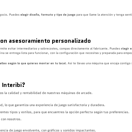
egocio. Puedes
elegir diseño, formato y tipo de juego
para que llame la atención y tenga senti
con asesoramiento personalizado
ermite evitar intermediarios y sobrecostes, compas directamente al fabricante. Puedes e
legir 
na se entrega lista para funcionar, con la configuración que necesitas y preparada para empez
lles según lo que quieras montar en tu local
. Así te llevas una máquina que encaja contigo 
Interibi?
os la calidad y rentabilidad de nuestras máquinas de arcade.
d, lo que garantiza una experiencia de juego satisfactoria y duradera.
rentes tipos y estilos, para que encuentres la opción perfecta según tus preferencias.
a con nosotros.
iencia de juego envolvente, con gráficos y sonidos impactantes.