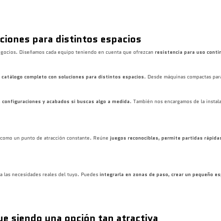
ciones para distintos espacios
egocios. Diseñamos cada equipo teniendo en cuenta que ofrezcan
resistencia para uso contin
n
catálogo completo con soluciones para distintos espacios
. Desde máquinas compactas para 
 configuraciones y acabados si buscas algo a medida
. También nos encargamos de la instal
como un punto de atracción constante. Reúne
juegos reconocibles, permite partidas rápida
a las necesidades reales del tuyo. Puedes
integrarla en zonas de paso, crear un pequeño esp
ue siendo una opción tan atractiva