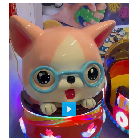
P
L
A