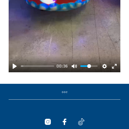
Y
00:36
P
M
S
E
L
U
E
N
A
T
T
T
Y
E
T
E
I
R
N
F
G
U
S
L