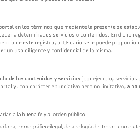
 portal en los términos que mediante la presente se estab
ceder a determinados servicios o contenidos. En dicho reg
encia de este registro, al Usuario se le puede proporcio
 un uso diligente y confidencial de la misma.
do de los contenidos y servicios
(por ejemplo, servicios 
portal y, con carácter enunciativo pero no limitativo,
a no
trarias a la buena fe y al orden público.
ófoba, pornográfico-ilegal, de apología del terrorismo o at