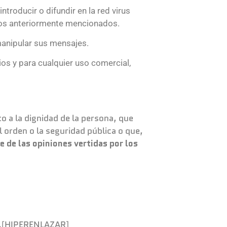
troducir o difundir en la red virus
años anteriormente mencionados.
 manipular sus mensajes.
rios y para cualquier uso comercial,
to a la dignidad de la persona, que
l orden o la seguridad pública o que,
e de las opiniones vertidas por los
dad.[HIPERENLAZAR]