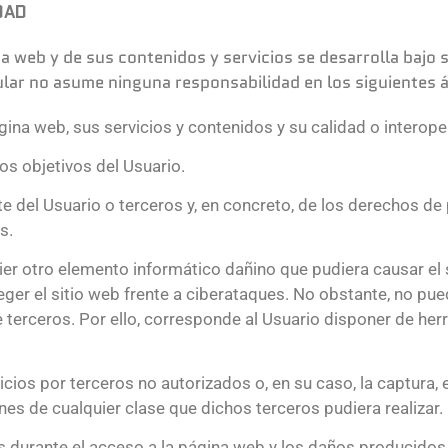
DAD
na web y de sus contenidos y servicios se desarrolla bajo 
tular no asume ninguna responsabilidad en los siguientes
gina web, sus servicios y contenidos y su calidad o interope
los objetivos del Usuario.
rte del Usuario o terceros y, en concreto, de los derechos de 
es.
ier otro elemento informático dañino que pudiera causar el 
ger el sitio web frente a ciberataques. No obstante, no pue
 terceros. Por ello, corresponde al Usuario disponer de he
cios por terceros no autorizados o, en su caso, la captura, 
s de cualquier clase que dichos terceros pudiera realizar.
 durante el acceso a la página web y los daños producidos