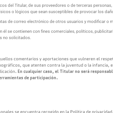
os del Titular, de sus proveedores o de terceras personas, in
físicos o lógicos que sean susceptibles de provocar los d
cuentas de correo electrónico de otros usuarios y modificar o
en él se contienen con fines comerciales, políticos, publicita
os no solicitados.
 aquellos comentarios y aportaciones que vulneren el respe
ográficos, que atenten contra la juventud o la infancia, e
licación.
En cualquier caso, el Titular no será responsabl
herramientas de participación.
rsonales se encuentra recogido en la Política de privaci