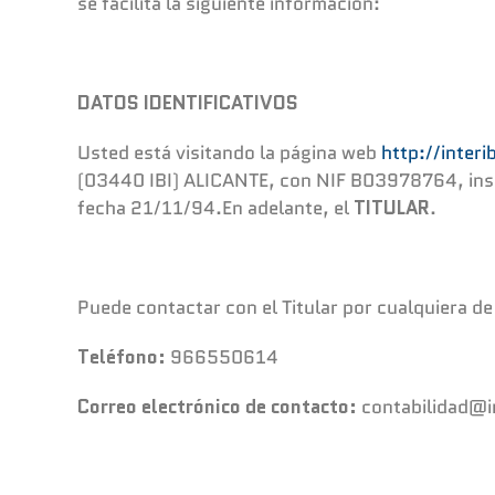
se facilita la siguiente información:
DATOS IDENTIFICATIVOS
Usted está visitando la página web
http://interi
(03440 IBI) ALICANTE, con NIF B03978764, inscri
fecha 21/11/94.En adelante, el
TITULAR
.
Puede contactar con el Titular por cualquiera de
Teléfono:
966550614
Correo electrónico de contacto:
contabilidad@i