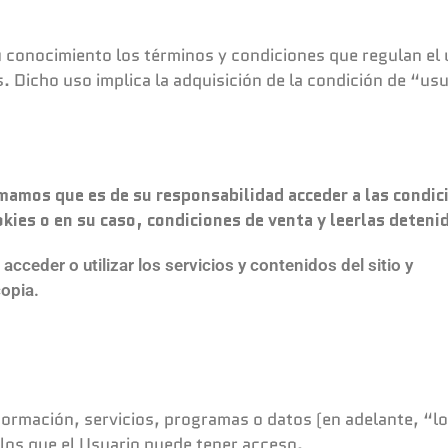
nocimiento los términos y condiciones que regulan el uso
. Dicho uso implica la adquisición de la condición de “us
mamos que es de su responsabilidad acceder a las condici
ookies o en su caso, condiciones de venta
y leerlas deten
cceder o utilizar los servicios y contenidos del sitio y
opia.
formación, servicios, programas o datos (en adelante, “l
a los que el Usuario puede tener acceso.