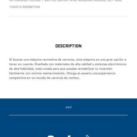
CATEGORIES:
COCHES Y MOTOS
,
DEPORTIVAS
,
MAQUINA ARCADE
,
OUT RUN
,
TICKETS REDEMTION
DESCRIPTION
Si buscas una máquina recreativa de carreras, esta máquina es una gran opción a
tener en cuenta. Diseñada con materiales de alta calidad y sistemas electrónicos
de alta fiabilidad, está creada para que puedas rentabilizar tu inversión
fácilmente con mínimo mantenimiento. Otorga al usuario una experiencia
competitiva en un mundo de carreras de coches.