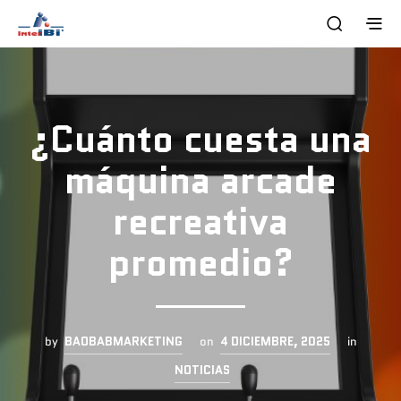
¿Cuánto cuesta una
máquina arcade
recreativa
promedio?
by
BAOBABMARKETING
on
4 DICIEMBRE, 2025
in
NOTICIAS