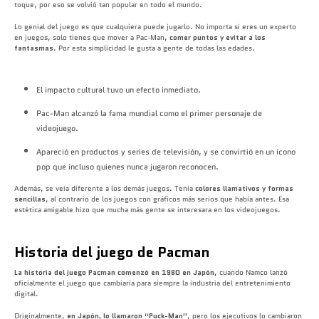
toque, por eso se volvió tan popular en todo el mundo.
Lo genial del juego es que cualquiera puede jugarlo. No importa si eres un experto
en juegos, solo tienes que mover a Pac-Man,
comer puntos y evitar a los
fantasmas
. Por esta simplicidad le gusta a gente de todas las edades.
El impacto cultural tuvo un efecto inmediato.
Pac-Man alcanzó la fama mundial como el primer personaje de
videojuego.
Apareció en productos y series de televisión, y se convirtió en un ícono
pop que incluso quienes nunca jugaron reconocen.
Además, se veía diferente a los demás juegos. Tenía
colores llamativos y formas
sencillas
, al contrario de los juegos con gráficos más serios que había antes. Esa
estética amigable hizo que mucha más gente se interesara en los videojuegos.
Historia del juego de Pacman
La historia del juego Pacman comenzó en 1980 en Japón
, cuando Namco lanzó
oficialmente el juego que cambiaría para siempre la industria del entretenimiento
digital.
Originalmente,
en Japón, lo llamaron “Puck-Man”
, pero los ejecutivos lo cambiaron