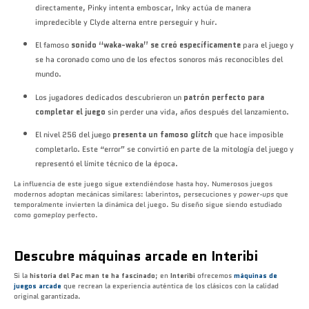
directamente, Pinky intenta emboscar, Inky actúa de manera
impredecible y Clyde alterna entre perseguir y huir.
El famoso
sonido “waka-waka” se creó específicamente
para el juego y
se ha coronado como uno de los efectos sonoros más reconocibles del
mundo.
Los jugadores dedicados descubrieron un
patrón perfecto para
completar el juego
sin perder una vida, años después del lanzamiento.
El nivel 256 del juego
presenta un famoso
glitch
que hace imposible
completarlo. Este “error” se convirtió en parte de la mitología del juego y
representó el límite técnico de la época.
La influencia de
este juego
sigue extendiéndose hasta hoy. Numerosos juegos
modernos adoptan mecánicas similares: laberintos, persecuciones y
power-ups
que
temporalmente invierten la dinámica del juego. Su diseño sigue siendo estudiado
como
gameplay
perfecto.
Descubre máquinas arcade en Interibi
Si la
historia del Pac man te ha fascinado
; en
Interibi
ofrecemos
máquinas de
juegos arcade
que recrean la experiencia auténtica de los clásicos con la calidad
original garantizada.