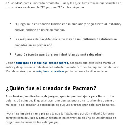
a “Pac-Man” para el mercado occidental. Pues, los ejecutivos temían que vandales en
otros países cambiaran la “P” por una “F” en las máquinas.
El juego salió en Estados Unidos ese mismo año y pegó fuerte al instante,
convirtiéndose en un éxito masivo.
Las máquinas de Pac-Man hicieron
más de mil millones de dólares
en
monedas en su primer año.
Rompió
récords que duraron imbatibles durante décadas
.
Como
fabricante de maquinas expendedoras
, sabemos que este éxito marcó un
antes y después en la industria del entretenimiento
arcade
. La popularidad de Pac-
Man demostró que las
máquinas recreativas
podían atraer a familias enteras.
¿Quién fue el creador de Pacman?
Toru Iwatani, un diseñador de juegos japonés que trabajaba para Namco
, fue
quien creó
el juego
. Él quería hacer
uno
que les gustara tanto a hombres como a
mujeres. Y así cambiar la percepción de que los
arcades
eran solo para hombres.
Iwatani
se inspiró en una pizza
a la que le faltaba una porción y diseñó la forma
característica
del juego
. Esta anécdota se ha convertido en una de las historias de
origen más famosas de los videojuegos.