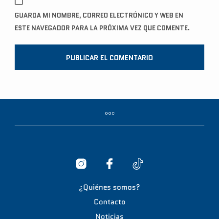
GUARDA MI NOMBRE, CORREO ELECTRÓNICO Y WEB EN
ESTE NAVEGADOR PARA LA PRÓXIMA VEZ QUE COMENTE.
A
L
T
E
R
N
A
T
I
¿Quiénes somos?
V
Contacto
E
Noticias