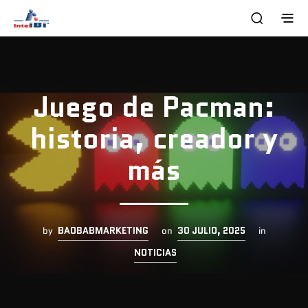
Juego de Pacman:
historia, creador y
más
by
BAOBABMARKETING
on
30 JULIO, 2025
in
NOTICIAS