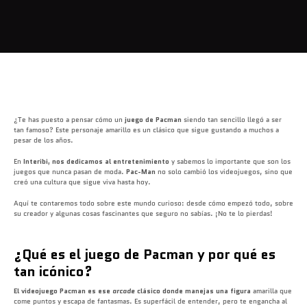
¿Te has puesto a pensar cómo un
juego de Pacman
siendo tan sencillo llegó a ser
tan famoso? Este personaje amarillo es un clásico que sigue gustando a muchos a
pesar de los años.
En
Interibi, nos dedicamos al entretenimiento
y sabemos lo importante que son los
juegos que nunca pasan de moda.
Pac-Man
no solo cambió los videojuegos, sino que
creó una cultura que sigue viva hasta hoy.
Aquí te contaremos todo sobre este mundo curioso: desde cómo empezó todo, sobre
su
creador
y algunas cosas fascinantes que seguro no sabías. ¡No te lo pierdas!
¿Qué es el juego de Pacman y por qué es
tan icónico?
El videojuego Pacman es ese
arcade
clásico donde manejas una figura
amarilla que
come puntos y escapa de fantasmas. Es
superfácil
de entender, pero te engancha al