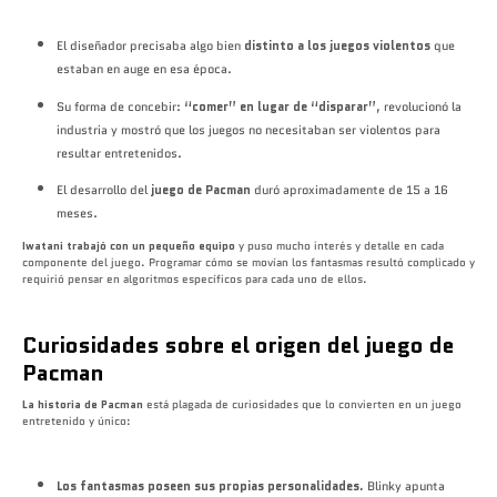
El diseñador precisaba algo bien
distinto a los juegos violentos
que
estaban en auge en esa época.
Su forma de concebir:
“comer” en lugar de “disparar”
, revolucionó la
industria y mostró que los juegos no necesitaban ser violentos para
resultar entretenidos.
El desarrollo del
juego de Pacman
duró aproximadamente de 15 a 16
meses.
Iwatani trabajó con un pequeño equipo
y puso mucho interés y detalle en cada
componente del juego. Programar cómo se movían los fantasmas resultó complicado y
requirió pensar en algoritmos específicos para cada uno de ellos.
Curiosidades sobre el origen del juego de
Pacman
La historia de Pacman
está plagada de curiosidades que lo convierten en un juego
entretenido y único:
Los fantasmas poseen sus propias personalidades.
Blinky apunta