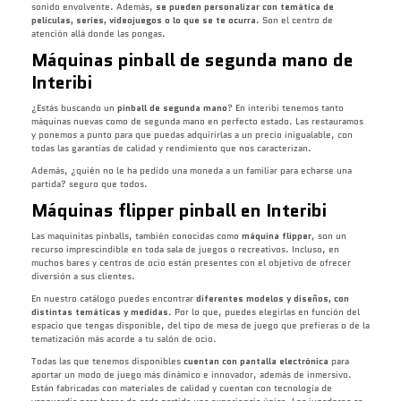
sonido envolvente. Además,
se pueden personalizar con temática de
películas, series, videojuegos o lo que se te ocurra
. Son el centro de
atención allá donde las pongas.
Máquinas pinball de segunda mano de
Interibi
¿Estás buscando un
pinball de segunda mano
? En interibi tenemos tanto
máquinas nuevas como de segunda mano en perfecto estado. Las restauramos
y ponemos a punto para que puedas adquirirlas a un precio inigualable, con
todas las garantías de calidad y rendimiento que nos caracterizan.
Además, ¿quién no le ha pedido una moneda a un familiar para echarse una
partida? seguro que todos.
Máquinas flipper pinball en Interibi
Las maquinitas pinballs, también conocidas como
máquina flipper
, son un
recurso imprescindible en toda sala de juegos o recreativos. Incluso, en
muchos bares y centros de ocio están presentes con el objetivo de ofrecer
diversión a sus clientes.
En nuestro catálogo puedes encontrar
diferentes modelos y diseños, con
distintas temáticas y medidas
. Por lo que, puedes elegirlas en función del
espacio que tengas disponible, del tipo de mesa de juego que prefieras o de la
tematización más acorde a tu salón de ocio.
Todas las que tenemos disponibles
cuentan con pantalla electrónica
para
aportar un modo de juego más dinámico e innovador, además de inmersivo.
Están fabricadas con materiales de calidad y cuentan con tecnología de