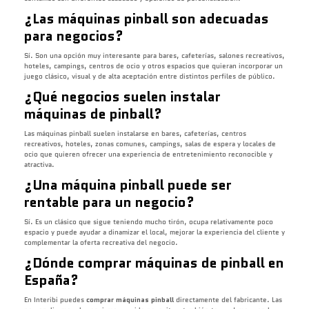
¿Las máquinas pinball son adecuadas
para negocios?
Sí. Son una opción muy interesante para bares, cafeterías, salones recreativos,
hoteles, campings, centros de ocio y otros espacios que quieran incorporar un
juego clásico, visual y de alta aceptación entre distintos perfiles de público.
¿Qué negocios suelen instalar
máquinas de pinball?
Las máquinas pinball suelen instalarse en bares, cafeterías, centros
recreativos, hoteles, zonas comunes, campings, salas de espera y locales de
ocio que quieren ofrecer una experiencia de entretenimiento reconocible y
atractiva.
¿Una máquina pinball puede ser
rentable para un negocio?
Sí. Es un clásico que sigue teniendo mucho tirón, ocupa relativamente poco
espacio y puede ayudar a dinamizar el local, mejorar la experiencia del cliente y
complementar la oferta recreativa del negocio.
¿Dónde comprar máquinas de pinball en
España?
En Interibi puedes
comprar máquinas pinball
directamente del fabricante. Las