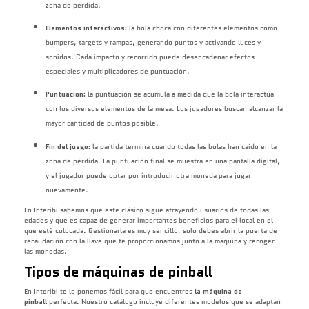
zona de pérdida.
Elementos interactivos:
la bola choca con diferentes elementos como
bumpers, targets y rampas, generando puntos y activando luces y
sonidos. Cada impacto y recorrido puede desencadenar efectos
especiales y multiplicadores de puntuación.
Puntuación:
la puntuación se acumula a medida que la bola interactúa
con los diversos elementos de la mesa. Los jugadores buscan alcanzar la
mayor cantidad de puntos posible.
Fin del juego:
la partida termina cuando todas las bolas han caído en la
zona de pérdida. La puntuación final se muestra en una pantalla digital,
y el jugador puede optar por introducir otra moneda para jugar
nuevamente.
En Interibi sabemos que este clásico sigue atrayendo usuarios de todas las
edades y que es capaz de generar importantes beneficios para el local en el
que esté colocada. Gestionarla es muy sencillo, solo debes abrir la puerta de
recaudación con la llave que te proporcionamos junto a la máquina y recoger
las monedas.
Tipos de máquinas de pinball
En Interibi te lo ponemos fácil para que encuentres
la máquina de
pinball
perfecta. Nuestro catálogo incluye diferentes modelos que se adaptan