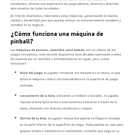
constantes, ofrecen una experiencia de juego adictiva, atractiva y divertida
para usuarios de todas las edades.
En Interibi diseñamos y fabricamos estas máquinas, garantizando la máxima
calidad y durabilidad para que puedas ofrecer un entretenimiento duradero y
rentable en tu negocio.
¿Cómo funciona una máquina de
pinball?
Las
máquinas de petacos, conocidas como pinball,
son un clásico de los
juegos recreativos, este sencillo dispositivo lleva décadas cautivando a miles
de usuarios por su sencillez y entretenimiento sin igual, pero ¿cómo
funcionan?
Inicio del juego:
el jugador introduce una moneda en la ranura, lo que
activa la máquina y libera una bola metálica en la superficie de juego
inclinada.
Lanzamiento de la bola:
utilizando un émbolo o lanzador, el jugador
impulsa la bola hacia arriba y esta comienza a moverse a través de la
mesa, chocando con diversos obstáculos y rampas.
Control de la bola:
el jugador maneja dos paletas (o flippers) situadas
en la parte inferior de la superficie de juego. Estas paletas se usan para
golpear la bola y mantenerla en movimiento, evitando que caiga en la