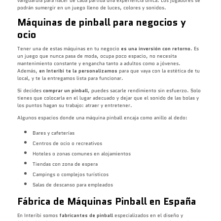
vanguardia para hacer de cada partida una experiencia única. Los jugadores se
podrán sumergir en un juego lleno de luces, colores y sonidos.
Máquinas de pinball para negocios y
ocio
Tener una de estas máquinas en tu negocio
es una inversión con retorno
. Es
un juego que nunca pasa de moda, ocupa poco espacio, no necesita
mantenimiento constante y engancha tanto a adultos como a jóvenes.
Además,
en Interibi te la personalizamos
para que vaya con la estética de tu
local, y te la entregamos lista para funcionar.
Si decides
comprar un pinball
, puedes sacarle rendimiento sin esfuerzo. Solo
tienes que colocarla en el lugar adecuado y dejar que el sonido de las bolas y
los puntos hagan su trabajo: atraer y entretener.
Algunos espacios donde una máquina pinball encaja como anillo al dedo:
Bares y cafeterías
Centros de ocio o recreativos
Hoteles o zonas comunes en alojamientos
Tiendas con zona de espera
Campings o complejos turísticos
Salas de descanso para empleados
Fábrica de Máquinas Pinball en España
En Interibi somos
fabricantes de pinball
especializados en el diseño y