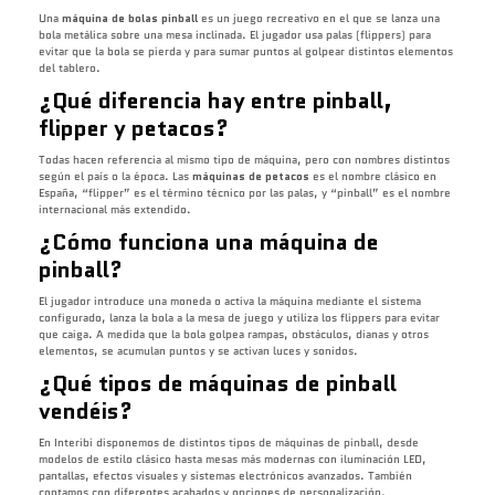
Una
máquina de bolas pinball
es un juego recreativo en el que se lanza una
bola metálica sobre una mesa inclinada. El jugador usa palas (flippers) para
evitar que la bola se pierda y para sumar puntos al golpear distintos elementos
del tablero.
¿Qué diferencia hay entre pinball,
flipper y petacos?
Todas hacen referencia al mismo tipo de máquina, pero con nombres distintos
según el país o la época. Las
máquinas de petacos
es el nombre clásico en
España, “flipper” es el término técnico por las palas, y “pinball” es el nombre
internacional más extendido.
¿Cómo funciona una máquina de
pinball?
El jugador introduce una moneda o activa la máquina mediante el sistema
configurado, lanza la bola a la mesa de juego y utiliza los flippers para evitar
que caiga. A medida que la bola golpea rampas, obstáculos, dianas y otros
elementos, se acumulan puntos y se activan luces y sonidos.
¿Qué tipos de máquinas de pinball
vendéis?
En Interibi disponemos de distintos tipos de máquinas de pinball, desde
modelos de estilo clásico hasta mesas más modernas con iluminación LED,
pantallas, efectos visuales y sistemas electrónicos avanzados. También
contamos con diferentes acabados y opciones de personalización.