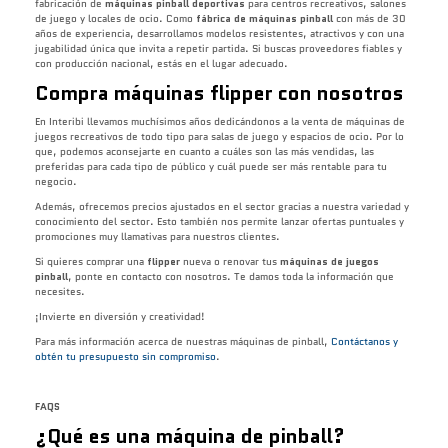
fabricación de
máquinas pinball deportivas
para centros recreativos, salones
de juego y locales de ocio. Como
fábrica de máquinas pinball
con más de 30
años de experiencia, desarrollamos modelos resistentes, atractivos y con una
jugabilidad única que invita a repetir partida. Si buscas proveedores fiables y
con producción nacional, estás en el lugar adecuado.
Compra máquinas flipper con nosotros
En Interibi llevamos muchísimos años dedicándonos a la venta de máquinas de
juegos recreativos de todo tipo para salas de juego y espacios de ocio. Por lo
que, podemos aconsejarte en cuanto a cuáles son las más vendidas, las
preferidas para cada tipo de público y cuál puede ser más rentable para tu
negocio.
Además, ofrecemos precios ajustados en el sector gracias a nuestra variedad y
conocimiento del sector. Esto también nos permite lanzar ofertas puntuales y
promociones muy llamativas para nuestros clientes.
Si quieres comprar una
flipper
nueva o renovar tus
máquinas de juegos
pinball
, ponte en contacto con nosotros. Te damos toda la información que
necesites.
¡Invierte en diversión y creatividad!
Para más información acerca de nuestras máquinas de pinball,
Contáctanos y
obtén tu presupuesto sin compromiso
.
FAQS
¿Qué es una máquina de pinball?