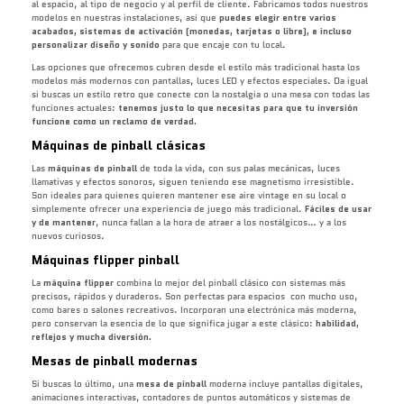
al espacio, al tipo de negocio y al perfil de cliente. Fabricamos todos nuestros
modelos en nuestras instalaciones, así que
puedes elegir entre varios
acabados, sistemas de activación (monedas, tarjetas o libre), e incluso
personalizar diseño y sonido
para que encaje con tu local.
Las opciones que ofrecemos cubren desde el estilo más tradicional hasta los
modelos más modernos con pantallas, luces LED y efectos especiales. Da igual
si buscas un estilo retro que conecte con la nostalgia o una mesa con todas las
funciones actuales:
tenemos justo lo que necesitas para que tu inversión
funcione como un reclamo de verdad.
Máquinas de pinball clásicas
Las
máquinas de pinball
de toda la vida, con sus palas mecánicas, luces
llamativas y efectos sonoros, siguen teniendo ese magnetismo irresistible.
Son ideales para quienes quieren mantener ese aire vintage en su local o
simplemente ofrecer una experiencia de juego más tradicional.
Fáciles de usar
y de mantener
, nunca fallan a la hora de atraer a los nostálgicos… y a los
nuevos curiosos.
Máquinas flipper pinball
La
máquina flipper
combina lo mejor del pinball clásico con sistemas más
precisos, rápidos y duraderos. Son perfectas para espacios con mucho uso,
como bares o salones recreativos. Incorporan una electrónica más moderna,
pero conservan la esencia de lo que significa jugar a este clásico:
habilidad,
reflejos y mucha diversión.
Mesas de pinball modernas
Si buscas lo último, una
mesa de pinball
moderna incluye pantallas digitales,
animaciones interactivas, contadores de puntos automáticos y sistemas de