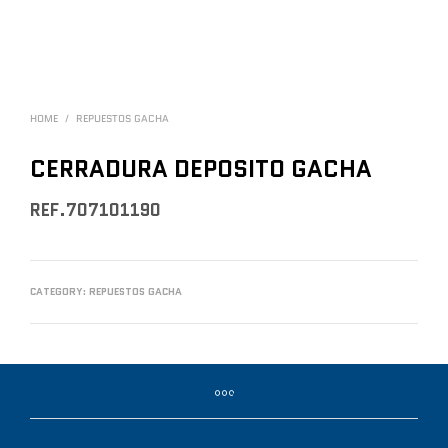
HOME
/
REPUESTOS GACHA
CERRADURA DEPOSITO GACHA
REF.707101190
CATEGORY:
REPUESTOS GACHA