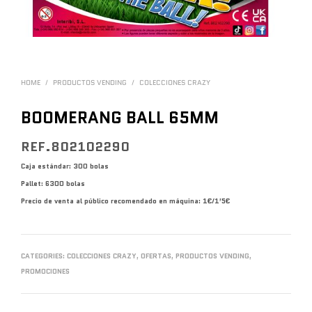
HOME
/
PRODUCTOS VENDING
/
COLECCIONES CRAZY
BOOMERANG BALL 65MM
REF.802102290
Caja estándar: 300 bolas
Pallet: 6300 bolas
Precio de venta al público recomendado en máquina: 1€/1’5€
CATEGORIES:
COLECCIONES CRAZY
,
OFERTAS
,
PRODUCTOS VENDING
,
PROMOCIONES