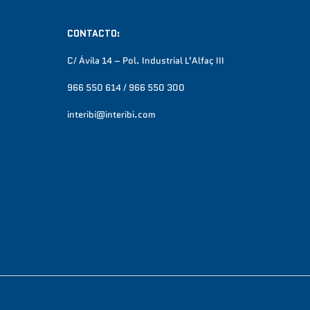
CONTACTO:
C/ Ávila 14 – Pol. Industrial L’Alfaç III
966 550 614 / 966 550 300
interibi@interibi.com