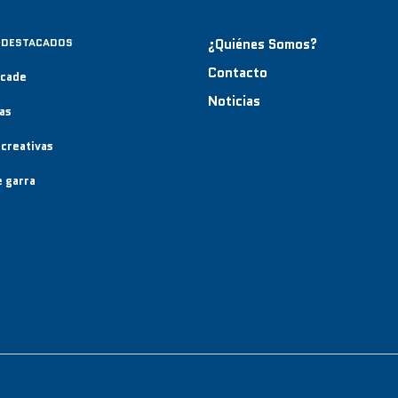
 DESTACADOS
¿Quiénes Somos?
Contacto
rcade
Noticias
as
creativas
 garra