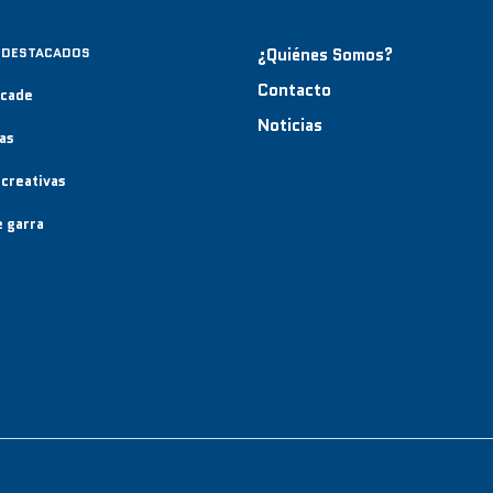
 DESTACADOS
¿Quiénes Somos?
Contacto
rcade
Noticias
as
creativas
 garra