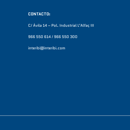
CONTACTO:
C/ Ávila 14 – Pol. Industrial L’Alfaç III
966 550 614 / 966 550 300
interibi@interibi.com