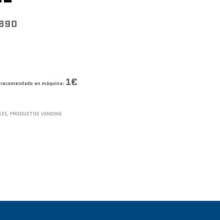
3890
1€
co recomendado en máquina:
IZE
,
PRODUCTOS VENDING