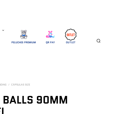
PELUCHES PREMIUM
QR PAY
OUTLET
NDING
/
CÁPSULAS SIZE
 BALLS 90MM
L