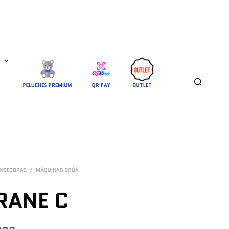
PELUCHES PREMIUM
QR PAY
OUTLET
ENDEDORAS
/
MÁQUINAS GRÚA
RANE C