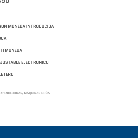
690
GÚN MONEDA INTRODUCIDA
OCA
TI MONEDA
JUSTABLE ELECTRONICO
LLETERO
EXPENDEDORAS
,
MÁQUINAS GRÚA