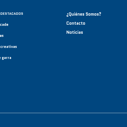
 DESTACADOS
¿Quiénes Somos?
Contacto
rcade
Noticias
as
creativas
 garra