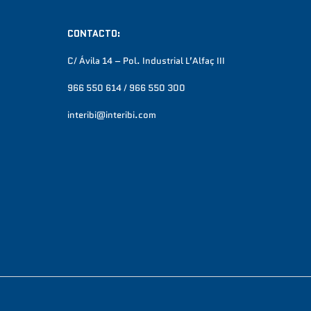
CONTACTO:
C/ Ávila 14 – Pol. Industrial L’Alfaç III
966 550 614 / 966 550 300
interibi@interibi.com