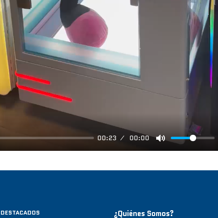
00:23
00:00
M
U
T
E
 DESTACADOS
¿Quiénes Somos?