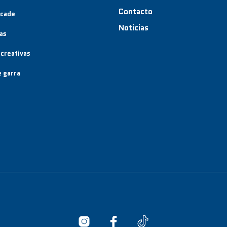
Contacto
rcade
Noticias
as
creativas
 garra