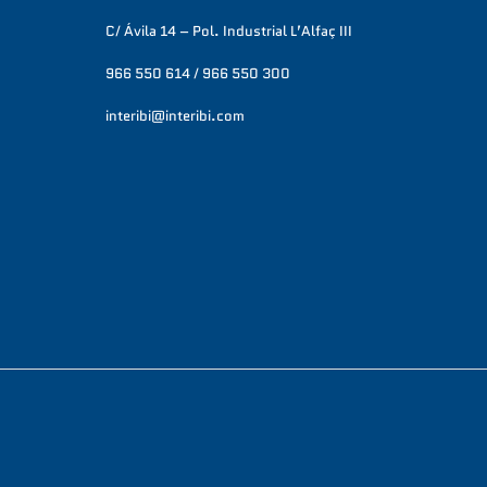
G
U
C/ Ávila 14 – Pol. Industrial L’Alfaç III
S
L
966 550 614 / 966 550 300
L
S
interibi@interibi.com
C
R
E
E
N