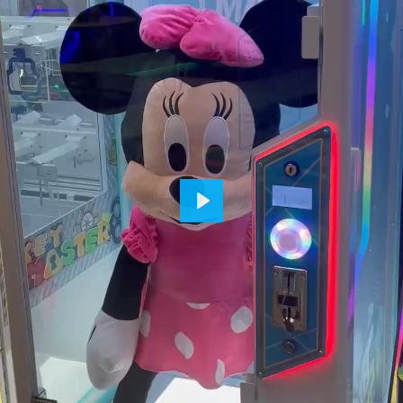
P
L
A
Y