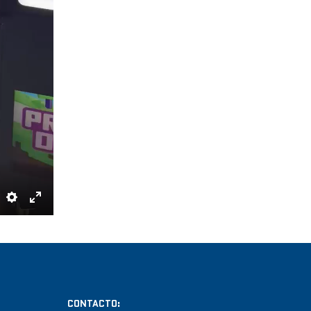
S
E
E
N
T
T
T
E
I
R
CONTACTO:
N
F