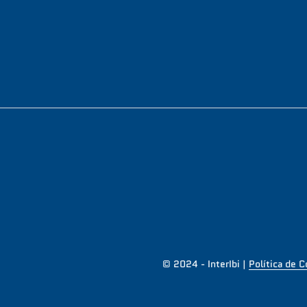
© 2024 - InterIbi |
Política de 