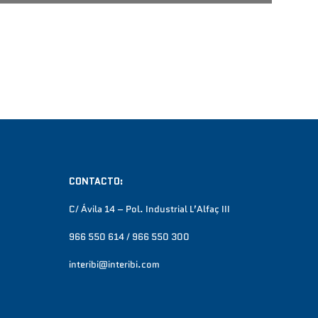
CONTACTO:
C/ Ávila 14 – Pol. Industrial L’Alfaç III
966 550 614 / 966 550 300
interibi@interibi.com