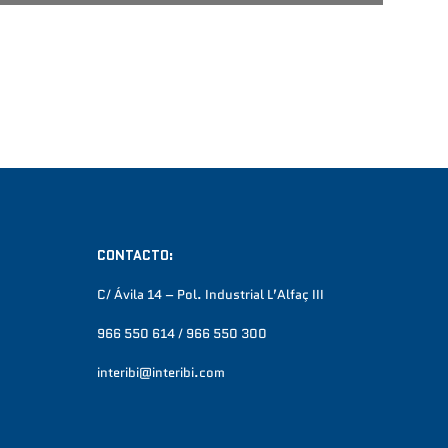
CONTACTO:
C/ Ávila 14 – Pol. Industrial L’Alfaç III
966 550 614 / 966 550 300
interibi@interibi.com