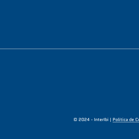
© 2024 - InterIbi |
Política de 