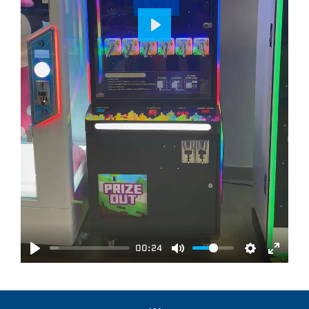
P
L
A
Y
00:24
P
M
S
E
L
U
E
N
A
T
T
T