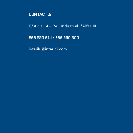
CONTACTO:
C/ Ávila 14 – Pol. Industrial L’Alfaç III
966 550 614 / 966 550 300
interibi@interibi.com