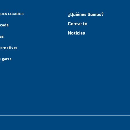
 DESTACADOS
¿Quiénes Somos?
Contacto
rcade
Noticias
as
creativas
 garra