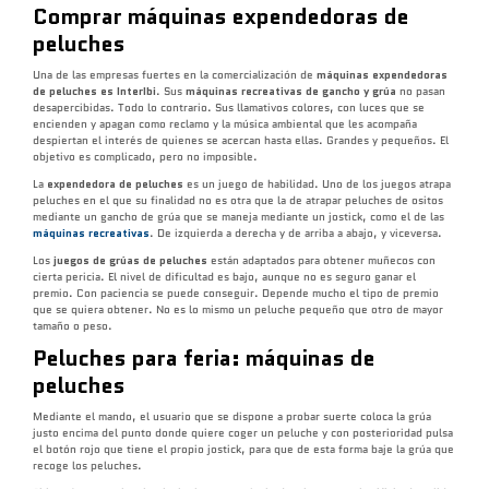
Comprar máquinas expendedoras de
peluches
Una de las empresas fuertes en la comercialización de
máquinas expendedoras
de peluches es InterIbi
. Sus
máquinas recreativas de gancho y grúa
no pasan
desapercibidas. Todo lo contrario. Sus llamativos colores, con luces que se
encienden y apagan como reclamo y la música ambiental que les acompaña
despiertan el interés de quienes se acercan hasta ellas. Grandes y pequeños. El
objetivo es complicado, pero no imposible.
La
expendedora de peluches
es un juego de habilidad. Uno de los juegos atrapa
peluches en el que su finalidad no es otra que la de atrapar peluches de ositos
mediante un gancho de grúa que se maneja mediante un jostick, como el de las
máquinas recreativas
. De izquierda a derecha y de arriba a abajo, y viceversa.
Los
juegos de grúas de peluches
están adaptados para obtener muñecos con
cierta pericia. El nivel de dificultad es bajo, aunque no es seguro ganar el
premio. Con paciencia se puede conseguir. Depende mucho el tipo de premio
que se quiera obtener. No es lo mismo un peluche pequeño que otro de mayor
tamaño o peso.
Peluches para feria: máquinas de
peluches
Mediante el mando, el usuario que se dispone a probar suerte coloca la grúa
justo encima del punto donde quiere coger un peluche y con posterioridad pulsa
el botón rojo que tiene el propio jostick, para que de esta forma baje la grúa que
recoge los peluches.