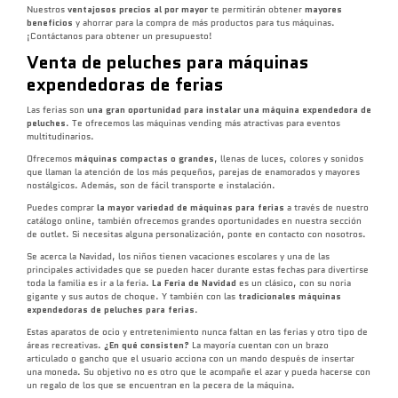
Nuestros
ventajosos precios al por mayor
te permitirán obtener
mayores
beneficios
y ahorrar para la compra de más productos para tus máquinas.
¡Contáctanos para obtener un presupuesto!
Venta de peluches para máquinas
expendedoras de ferias
Las ferias son
una gran oportunidad para instalar una máquina expendedora de
peluches
. Te ofrecemos las máquinas vending más atractivas para eventos
multitudinarios.
Ofrecemos
máquinas compactas o grandes
, llenas de luces, colores y sonidos
que llaman la atención de los más pequeños, parejas de enamorados y mayores
nostálgicos. Además, son de fácil transporte e instalación.
Puedes comprar
la mayor variedad de máquinas para ferias
a través de nuestro
catálogo online, también ofrecemos grandes oportunidades en nuestra sección
de outlet. Si necesitas alguna personalización, ponte en contacto con nosotros.
Se acerca la Navidad, los niños tienen vacaciones escolares y una de las
principales actividades que se pueden hacer durante estas fechas para divertirse
toda la familia es ir a la feria.
La Feria de Navidad
es un clásico, con su noria
gigante y sus autos de choque. Y también con las
tradicionales máquinas
expendedoras de peluches para ferias
.
Estas aparatos de ocio y entretenimiento nunca faltan en las ferias y otro tipo de
áreas recreativas.
¿En qué consisten?
La mayoría cuentan con un brazo
articulado o gancho que el usuario acciona con un mando después de insertar
una moneda. Su objetivo no es otro que le acompañe el azar y pueda hacerse con
un regalo de los que se encuentran en la pecera de la máquina.