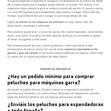
Si la grúa engancha el peluche lo recogerá y lo desplazara en el orificio de salida
de la máquina para que el jugador pueda obtener su premio. Por contra, si no
engancha ningún premio la grúa se volverá al punto de partida. El usuario cuenta
con unos 20 segundos aproximadamente para realizar el juego. Discurrido ese
tiempo, la grúa desciende para recoger lo que tenga debajo de ella.
Lograr
un premio en las máquinas de peluches
es cosa, sobre todo, de
observación, estrategia y velocidad.
Pero siempre ayuda tener un poco de suerte. No resulta imposible, como dijimos
antes, pero quien lo practica no debe dejarse llevar por su entusiasmo o ganas
de tener un juguete a toda costa.
Para la presentación de uno o varios productos, o bien para llevar a cabo
promociones de marca, contar con una de estas
máquinas expendedoras de
gancho o grúa de InterIbi
es una buena oportunidad para tu negocio, sobre todo
si cuenta con un potencial público de edad infantil.
PREGUNTAS FRECUENTES
¿Hay un pedido mínimo para comprar
peluches para máquinas garra?
No existe un pedido mínimo. Puedes realizar tu compra de la cantidad de
peluches que necesites, sin restricciones. Ponemos a tu disposición cómodos
packs de distintos tamaños con los mejores precios por unidad.
¿Enviáis los peluches para expendedoras
a toda España?