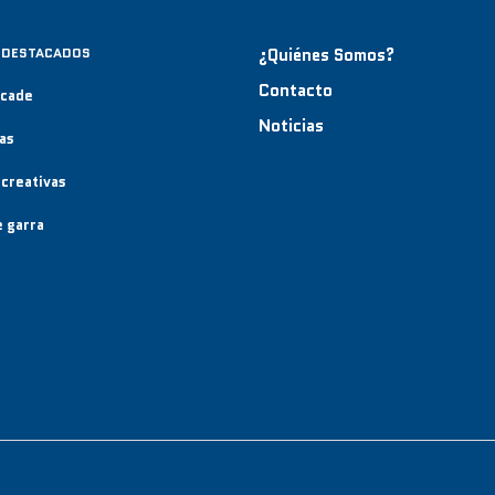
 DESTACADOS
¿Quiénes Somos?
Contacto
rcade
Noticias
as
creativas
 garra