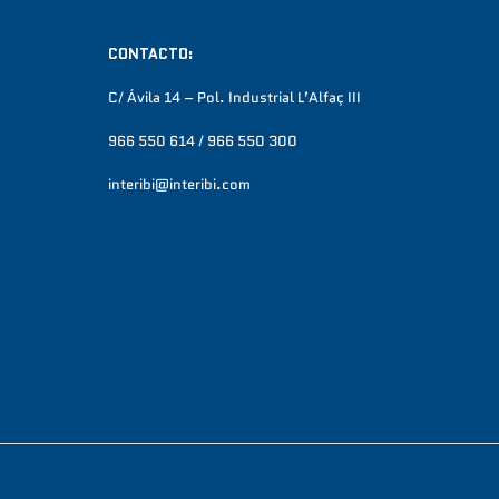
CONTACTO:
C/ Ávila 14 – Pol. Industrial L’Alfaç III
966 550 614 / 966 550 300
interibi@interibi.com