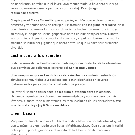
de pendiente, permite que el joven vaya recuperando la bola para que siga
lanzando mientras dura la partida, a contra reloj. Es un
juego
realmente
adictivo
.
Si opta por el
Crazy Cocrodile
, por su parte, el niño puede desarrollar su
destreza y ver cómo anda de reflejos. Se trata de una
máquina recreativa
en la
que mientras aparecen las cabezas de estos animales, de manera alterna y
aleatoria, el pequeño, debe golpearlas antes de que desaparezcan. Cuanto
más acierte, más puntos sumará en la partida y si pulsa el botón erroneo, la
máquina se burla del jugador que ahora entra, lo que la hace terriblemente
divertida.
Lucha contra los zombies
Si de carreras de coches hablamos, nada mejor que disfrutar de la adrenalina
que permiten las peligrosas carreras del
Car Racing Seduda
.
Unas
máquinas que están dotadas de asientos de conducir
, auténticos
simuladores muy fieles a la realidad que están diseñados en colores
fosforescentes para combinar en el salón de juegos.
En InterIbi somos
fabricantes de máquinas expendedoras y vending
.
Llenamos negocios de colores, momentos mágicos y sonrisas para los más
jóvenes. Y sobre todo aumentamos las recaudaciones de los operadores.
We
love to make toys joy & Game machines
Diver Ocean
Máquina totalmente nueva y 100% diseñada y fabricada por Interibi. Al igual
que la máquina expendedora de bolas «Multicapsulas». Con estas dos Interibi
entra por la puerta grande en el mundo de la fabricación de máquinas
electrónicas.