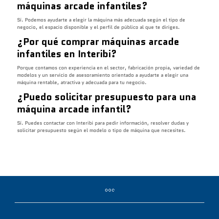
máquinas arcade infantiles?
Sí. Podemos ayudarte a elegir la máquina más adecuada según el tipo de
negocio, el espacio disponible y el perfil de público al que te diriges.
¿Por qué comprar máquinas arcade
infantiles en Interibi?
Porque contamos con experiencia en el sector, fabricación propia, variedad de
modelos y un servicio de asesoramiento orientado a ayudarte a elegir una
máquina rentable, atractiva y adecuada para tu negocio.
¿Puedo solicitar presupuesto para una
máquina arcade infantil?
Sí. Puedes contactar con Interibi para pedir información, resolver dudas y
solicitar presupuesto según el modelo o tipo de máquina que necesites.