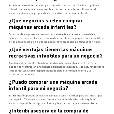
Sí. Son una excelente opción para negocios que reciben familias o público
infantil, ya que ayudan a mejorar la experiencia del cliente, dinamizar el
espacio y añadir una propuesta de ocio atractiva dentro del local.
¿Qué negocios suelen comprar
máquinas arcade infantiles?
Este tipo de máquinas se instala con frecuencia en centros comerciales,
salones recreativos, bares, restaurantes, hoteles, campings, zonas infantiles y
otros espacios de ocio o espera donde haya presencia de familias con niños.
¿Qué ventajas tienen las máquinas
recreativas infantiles para un negocio?
Ayudan a atraer público familiar, aportan valor a la estancia del cliente y
pueden convertirse en una fuente adicional de ingresos. Además, refuerzan la
imagen del local como espacio pensado para el entretenimiento y la
experiencia del usuario.
¿Puedo comprar una máquina arcade
infantil para mi negocio?
Sí. En Interibi puedes comprar máquinas arcade infantiles para distintos tipos
de negocio. Te ayudamos a encontrar el modelo más adecuado según el
espacio disponible, el tipo de cliente y la experiencia que quieras ofrecer.
¿Interibi asesora en la compra de