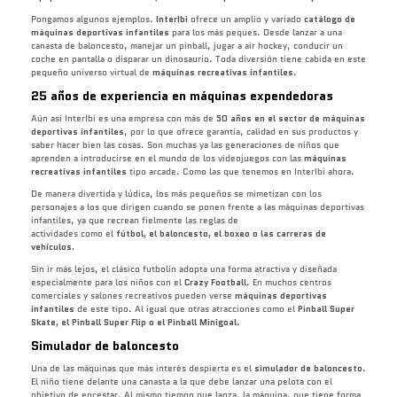
Pongamos algunos ejemplos.
InterIbi
ofrece un amplio y variado
catálogo de
máquinas deportivas infantiles
para los más peques. Desde lanzar a una
canasta de baloncesto, manejar un pinball, jugar a air hockey, conducir un
coche en pantalla o disparar un dinosaurio. Toda diversión tiene cabida en este
pequeño universo virtual de
máquinas recreativas infantiles
.
25 años de experiencia en máquinas expendedoras
Aún así InterIbi es una empresa con más de
50 años en el sector de máquinas
deportivas infantiles
, por lo que ofrece garantía, calidad en sus productos y
saber hacer bien las cosas. Son muchas ya las generaciones de niños que
aprenden a introducirse en el mundo de los videojuegos con las
máquinas
recreativas infantiles
tipo arcade. Como las que tenemos en InterIbi ahora.
De manera divertida y lúdica, los más pequeños se mimetizan con los
personajes a los que dirigen cuando se ponen frente a las máquinas deportivas
infantiles, ya que recrean fielmente las reglas de
actividades como el
fútbol, el baloncesto, el boxeo o las carreras de
vehículos.
Sin ir más lejos, el clásico futbolín adopta una forma atractiva y diseñada
especialmente para los niños con el
Crazy Football
. En muchos centros
comerciales y salones recreativos pueden verse
máquinas deportivas
infantiles
de este tipo. Al igual que otras atracciones como el
Pinball Super
Skate, el Pinball Super Flip o el Pinball Minigoal
.
Simulador de baloncesto
Una de las máquinas que más interés despierta es el
simulador de baloncesto
.
El niño tiene delante una canasta a la que debe lanzar una pelota con el
objetivo de encestar. Al mismo tiempo que lanza, la máquina, que tiene forma