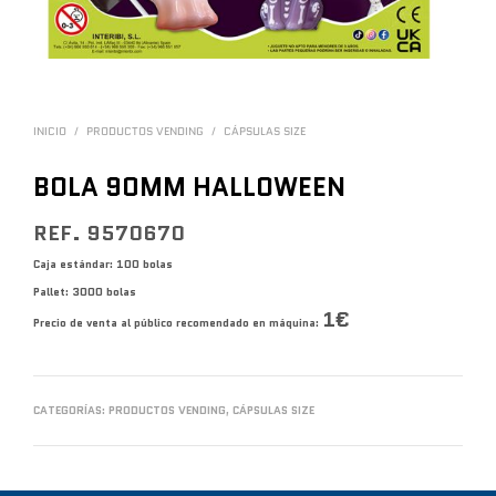
INICIO
/
PRODUCTOS VENDING
/
CÁPSULAS SIZE
BOLA 90MM HALLOWEEN
REF. 9570670
Caja estándar: 100 bolas
Pallet: 3000 bolas
1€
Precio de venta al público recomendado en máquina:
CATEGORÍAS:
PRODUCTOS VENDING
,
CÁPSULAS SIZE