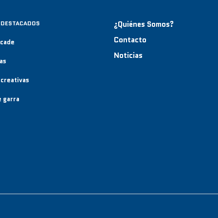
 DESTACADOS
¿Quiénes Somos?
Contacto
rcade
Noticias
as
creativas
 garra