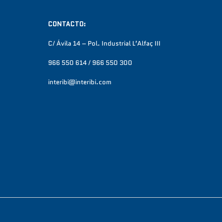
CONTACTO:
C/ Ávila 14 – Pol. Industrial L’Alfaç III
966 550 614 / 966 550 300
interibi@interibi.com