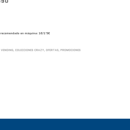
390
co recomendado en máquina: 1€/1’5€
 VENDING
,
COLECCIONES CRAZY
,
OFERTAS
,
PROMOCIONES